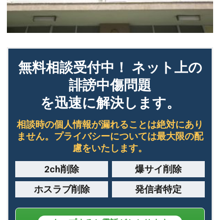
無料相談受付中！ ネット上の
誹謗中傷問題
を迅速に解決します。
相談時の個人情報が漏れることは絶対にあり
ません。プライバシーについては最大限の配
慮をいたします。
2ch削除
爆サイ削除
ホスラブ削除
発信者特定