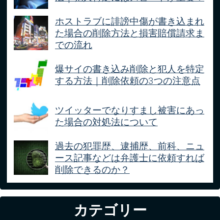
ホストラブに誹謗中傷が書き込まれ
た場合の削除方法と損害賠償請求ま
での流れ
爆サイの書き込み削除と犯人を特定
する方法｜削除依頼の3つの注意点
ツイッターでなりすまし被害にあっ
た場合の対処法について
過去の犯罪歴、逮捕歴、前科、ニュ
ース記事などは弁護士に依頼すれば
削除できるのか？
カテゴリー