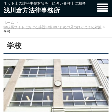
ネット上の誹謗中傷対策をITに強い弁護士に相談
浅川倉方法律事務所
ホーム
ホーム
学校裏サイトにおける誹謗中傷やいじめの見つけ方とその対策
学校
弁護士費用
学校
弁護士紹介
事務所概要
お問い合わせ